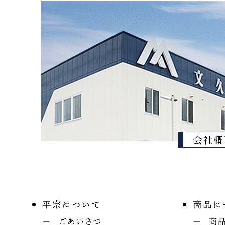
会社概
平宗について
商品に
ごあいさつ
商