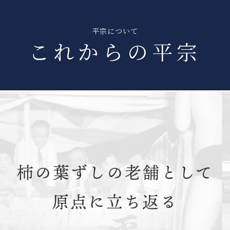
平宗について
これからの平宗
柿の葉ずしの
老舗として
原点に立ち返る